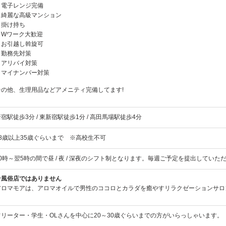
・電子レンジ完備
・綺麗な高級マンション
・掛け持ち
・Wワーク大歓迎
・お引越し斡旋可
・勤務先対策
・アリバイ対策
・マイナンバー対策
その他、生理用品などアメニティ完備してます!
宿駅徒歩3分 / 東新宿駅徒歩1分 / 高田馬場駅徒歩4分
18歳以上35歳ぐらいまで ※高校生不可
10時～翌5時の間で昼 / 夜 / 深夜のシフト制となります。毎週ご予定を提出してい
★風俗店ではありません
アロマモアは、アロマオイルで男性のココロとカラダを癒やすリラクゼーションサロ
フリーター・学生・OLさんを中心に20～30歳ぐらいまでの方がいらっしゃいます。