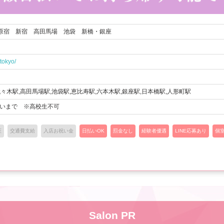
原宿 新宿 高田馬場 池袋 新橋・銀座
tokyo/
代々木駅,高田馬場駅,池袋駅,恵比寿駅,六本木駅,銀座駅,日本橋駅,人形町駅
らいまで ※高校生不可
証
交通費支給
入店お祝い金
日払いOK
罰金なし
経験者優遇
LINE応募あり
個
Salon PR