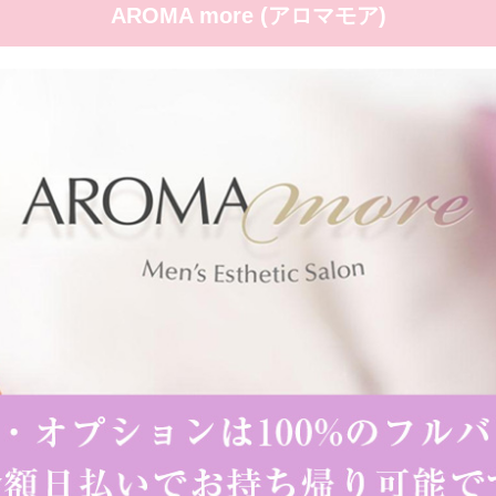
A
R
O
M
A
m
o
r
e
(
ア
ロ
マ
モ
ア
)