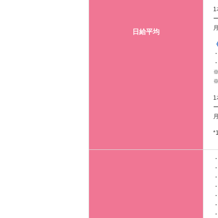
1
月
日給平均
・
・
※
※
1
月
・