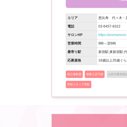
エリア
恵比寿 代々木・
電話
03-6457-8322
サロンHP
https://aromamore.
営業時間
9時～翌6時
最寄り駅
新宿駅,東新宿駅,
応募資格
18歳以上35歳ぐ
初心者歓迎
体験入店可能
お給与最低保
男性スタッフ常駐