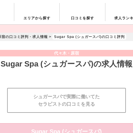
エリアから探す
口コミを探す
求人ラン
原宿の口コミ評判・求人情報
>
Sugar Spa (シュガースパ)の口コミ評判
代々木・原宿
Sugar Spa (シュガースパ)の求人情報
シュガースパで実際に働いてた
セラピストの口コミを見る
S
u
g
a
r
S
p
a
(
シ
ュ
ガ
ー
ス
パ
)