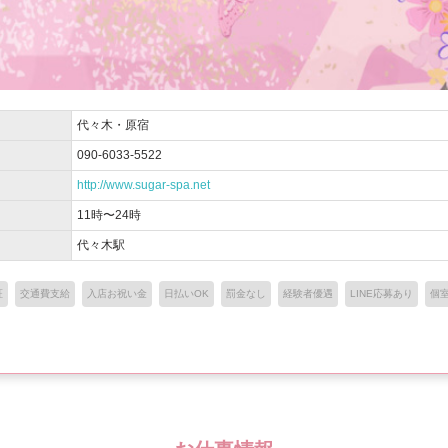
代々木・原宿
090-6033-5522
http://www.sugar-spa.net
11時〜24時
代々木駅
証
交通費支給
入店お祝い金
日払いOK
罰金なし
経験者優遇
LINE応募あり
個