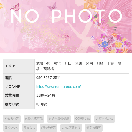
武蔵小杉 横浜 町田 立川 関内 川崎 千葉 船
エリア
橋・西船橋
電話
050-3537-3511
サロンHP
https://www.rere-group.com/
営業時間
11時～24時
最寄り駅
町田駅
初心者歓迎
体験入店可能
お給与最低保証
交通費支給
入店お祝い金
日払いOK
罰金なし
経験者優遇
LINE応募あり
個室待機可