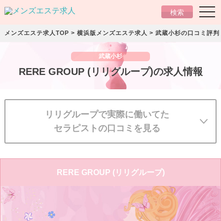
togg
検索
navi
メンズエステ求人TOP
>
横浜版メンズエステ求人
>
武蔵小杉の口コミ評判
武蔵小杉
RERE GROUP (リリグループ)の求人情報
リリグループで実際に働いてた
セラピストの口コミを見る
R
E
R
E
G
R
O
U
P
(
リ
リ
グ
ル
ー
プ
)