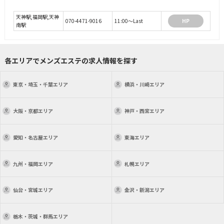
天神駅,福岡駅,天神
070-4471-9016
11:00～Last
HP
南駅
各エリアでメンズエステの求人情報を探す
東京・埼玉・千葉
エリア
横浜・川崎
エリア
大阪・京都
エリア
神戸・西宮
エリア
愛知・名古屋
エリア
東海
エリア
九州・福岡
エリア
札幌
エリア
仙台・宮城
エリア
金沢・新潟
エリア
栃木・茨城・群馬
エリア