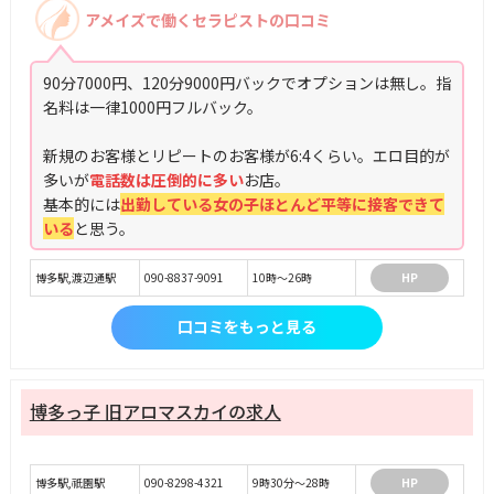
アメイズで働くセラピストの口コミ
90分7000円、120分9000円バックでオプションは無し。指
名料は一律1000円フルバック。
新規のお客様とリピートのお客様が6:4くらい。エロ目的が
多いが
電話数は圧倒的に多い
お店。
基本的には
出勤している女の子ほとんど平等に接客できて
いる
と思う。
博多駅,渡辺通駅
090-8837-9091
10時～26時
HP
口コミをもっと見る
博多っ子 旧アロマスカイの求人
博多駅,祇園駅
090-8298-4321
9時30分〜28時
HP