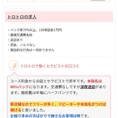
トロトロの求人
・バック率70%以上、1日保証金1万円
・面接交通費支給
・送迎あり
・罰金、ノルマなし
・風俗的な行為は一切ありません
トロトロで働くセラピストの口コミ
コース料金からお店とセラピストで折半です。
本指名は
60%バック
になります。交通費なしですが
深夜送迎
があり
ます。施術着は半袖にハーフパンツです。
新店舗なのでフリーが多く、リピーターや本指名がつけば
稼げる
と思いました。
お触り多めの方ばかりで紳士なお客様は稀
です。