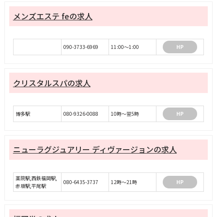
メンズエステ feの求人
090-3733-6969
11:00～1:00
HP
クリスタルスパの求人
博多駅
080-9326-0088
10時～翌5時
HP
ニューラグジュアリー ディヴァージョンの求人
薬院駅,西鉄福岡駅,
080-6435-3737
12時〜21時
HP
赤坂駅,平尾駅