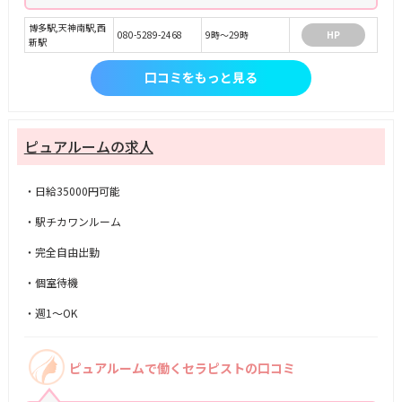
博多駅,天神南駅,西
080-5289-2468
9時〜29時
HP
新駅
口コミをもっと見る
ピュアルームの求人
・日給35000円可能
・駅チカワンルーム
・完全自由出勤
・個室待機
・週1〜OK
ピュアルームで働くセラピストの口コミ