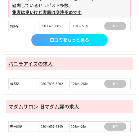
過剰しているセラピスト多数。
集客は良いけど客層は交渉多めです
。
博多駅
090-6428-0051
11時～27時
HP
口コミをもっと見る
バニラアイズの求人
博多駅
080-7895-5202
12時〜26時
HP
マダムサロン 旧マダム麗の求人
天神南駅
080-4697-7349
10時～2時
HP