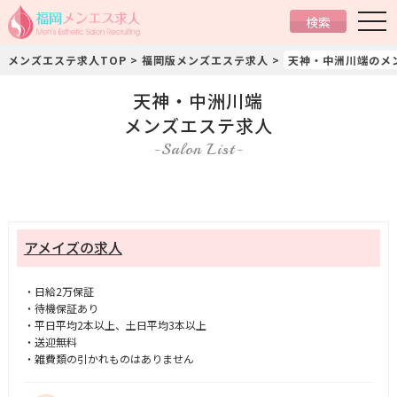
togg
検索
navi
メンズエステ求人TOP
>
福岡版メンズエステ求人
>
天神・中洲川端のメ
天神・中洲川端
メンズエステ求人
Salon List
アメイズの求人
・日給2万保証
・待機保証あり
・平日平均2本以上、土日平均3本以上
・送迎無料
・雑費類の引かれものはありません