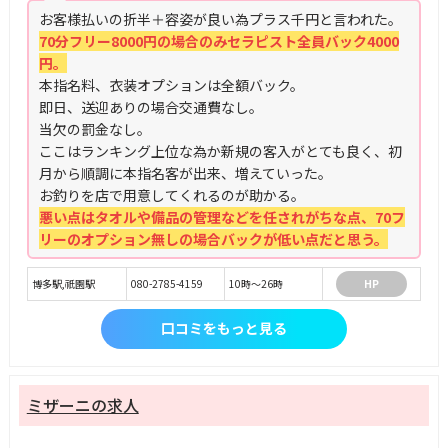
お客様払いの折半＋容姿が良い為プラス千円と言われた。
70分フリー8000円の場合のみセラピスト全員バック4000
円。
本指名料、衣装オプションは全額バック。
即日、送迎ありの場合交通費なし。
当欠の罰金なし。
ここはランキング上位な為か新規の客入がとても良く、初
月から順調に本指名客が出来、増えていった。
お釣りを店で用意してくれるのが助かる。
悪い点はタオルや備品の管理などを任されがちな点、70フ
リーのオプション無しの場合バックが低い点だと思う。
博多駅,祇園駅
080-2785-4159
10時～26時
HP
口コミをもっと見る
ミザーニの求人