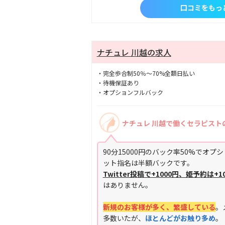
口コミをもっ
ナチュレ 川越の求人
・完全歩合制50％～70%全額日払い
・待機保証あり
・オプションフルバック
ナチュレ 川越で働くセラピスト
90分15000円のバック率50%でオ
ット指名は半額バックです。
Twitter投
稿で+1000円、姫予約は+10
はありません。
新規のお客様が多く、繁盛している
。
多数いたが、
ほとんどがお触り多め
。