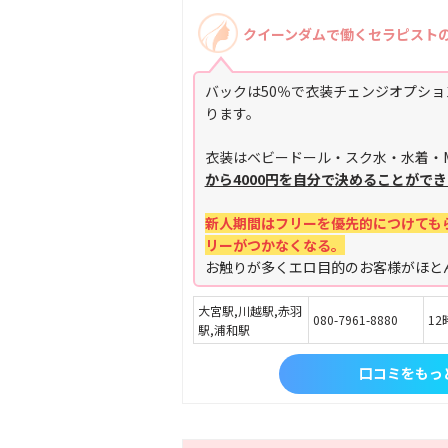
クイーンダムで働くセラピスト
バックは50％で衣装チェンジオプシ
ります。
衣装はベビードール・スク水・水着・
から4000円を自分で決めることがで
新人期間はフリーを優先的につけても
リーがつかなくなる。
お触りが多くエロ目的のお客様がほと
大宮駅,川越駅,赤羽
080-7961-8880
12
駅,浦和駅
口コミをもっ