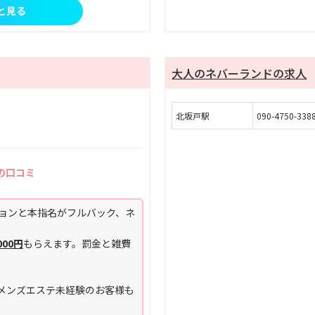
と見る
大人のネバーランドの求人
北坂戸駅
090-4750-338
の口コミ
プションと本指名がフルバック、ネ
00円
もらえます。罰金と雑費
メンズエステ未経験のお客様も