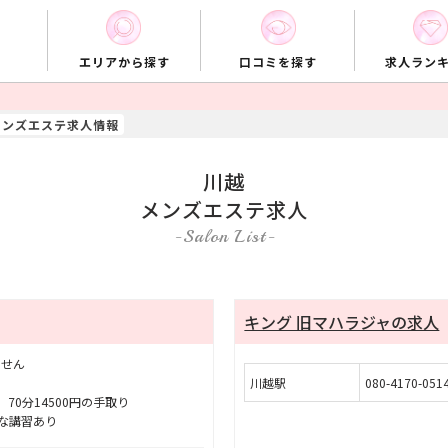
エリアから探す
口コミを探す
求人ラン
メンズエステ求人情報
川越
メンズエステ求人
Salon List
キング 旧マハラジャの求人
ません
川越駅
080-4170-051
0分14500円の手取り
な講習あり