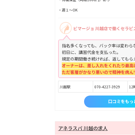
・週１〜OK
ビマージョ 川越店で働くセラピ
指名多くなっても、バック率は変わら
初日に、講習代金を支払った。
規定の期間働き続ければ、返してもら
オーナーは、差し入れをくれたり最高
ただ客層がかなり悪いので精神を病ん
川越駅
070-4227-3929
12
口コミをもっ
アネラスパ 川越の求人