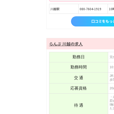
川越駅
080-7604-1919
10
口コミをもっ
らんぷ 川越の求人
勤務日
完
勤務時間
1
J
交 通
歩
応募資格
2
・
罰
I
待 遇
た