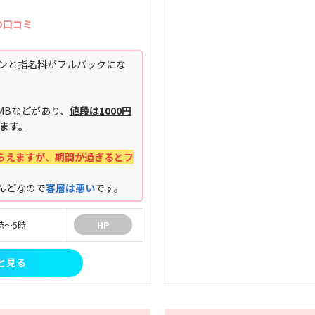
の口コミ
ョンと指名料がフルバックにな
MBなどがあり、
値段は1000円
きます。
らえますが、期間が過ぎるとフ
んどなので
客層は悪い
です。
時～5時
HP
と見る