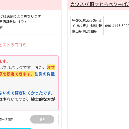
カワスパ 旧すとろべりーぱ
歩合は各店舗により異なります
宇都宮駅,所沢駅,み
店舗数No.1です
ずほ台駅,川越駅,新
090-4196-500
す
狭山駅前,浦和駅
ピストの口コミ
ます。
料はフルバックです。また、
オプ
額を設定できます。
割引の負担
ないので稼ぎにくかったです。
は少ないですが、
紳士的な方が
時〜24時
HP