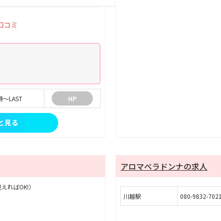
口コミ
時～LAST
HP
と見る
アロマベラドンナの求人
えればOK!）
川越駅
080-9832-702