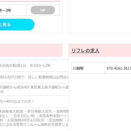
時～2時
HP
と見る
リフレの求人
全自由出勤/週1日、月1日からOK
川越駅
070-4161-361
0:00-LASTの間で、詳しい勤務時間はお問合せください！
R川越駅から徒歩4分 東武東上線川越駅から徒歩4分 西武新宿線本川越駅から徒
5分
0代〜40代位までの方！
未経験者大歓迎 ・即日体験入店可 ・短時間勤務OK ・制服貸与 ・ノルマなし ・
金なし ・完全日払い制 ・本指名料全額バック ・自由出勤制(月1でもOK) ・WI-F
無料 ・お茶無料(HOT＆COLD) ・店泊無料 ・光熱費無料 ・長期従業実績ができ
方には生活専用ワンルーム無料社宅用意します