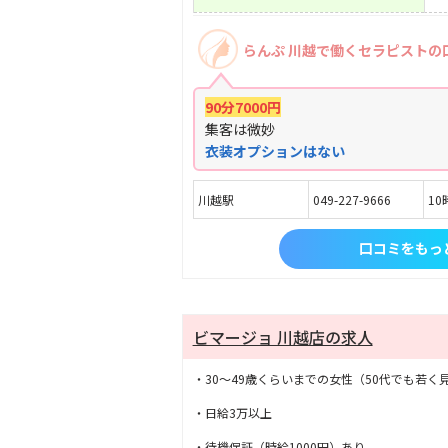
らんぷ 川越で働くセラピストの
90分7000円
集客は微妙
衣装オプションはない
川越駅
049-227-9666
10
口コミをもっ
ビマージョ 川越店の求人
・30〜49歳くらいまでの女性（50代でも若く見
・日給3万以上
・待機保証（時給1000円）あり