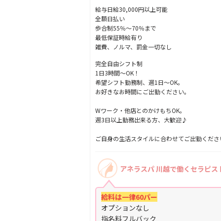
給与日給30,000円以上可能
全額日払い
歩合制55％〜70％まで
最低保証時給有り
雑費、ノルマ、罰金一切なし
完全自由シフト制
1日3時間～OK！
希望シフト勤務制、週1日～OK。
お好きなお時間にご出勤ください。
Wワーク・他店とのかけもちOK。
週3日以上勤務出来る方、大歓迎♪
ご自身の生活スタイルに合わせてご出勤くださ
アネラスパ 川越で働くセラピス
給料は一律60パー
オプションなし
指名料フルバック