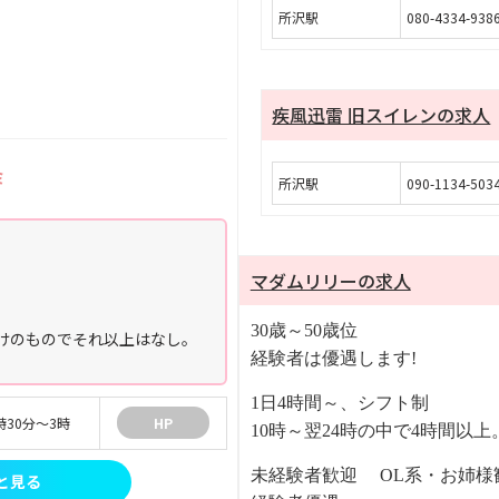
所沢駅
080-4334-938
疾風迅雷 旧スイレンの求人
ミ
所沢駅
090-1134-503
マダムリリーの求人
。
30歳～50歳位
けのものでそれ以上はなし。
経験者は優遇します!
1日4時間～、シフト制
時30分〜3時
HP
10時～翌24時の中で4時間以上
未経験者歓迎
OL系・お姉様
と見る