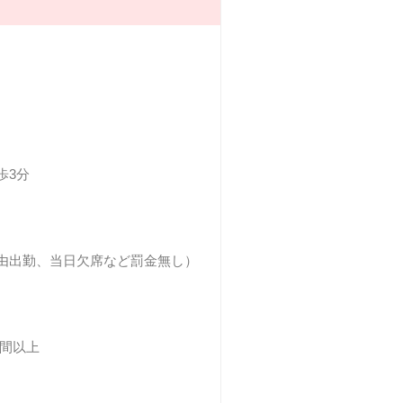
歩3分
由出勤、当日欠席など罰金無し）
時間以上