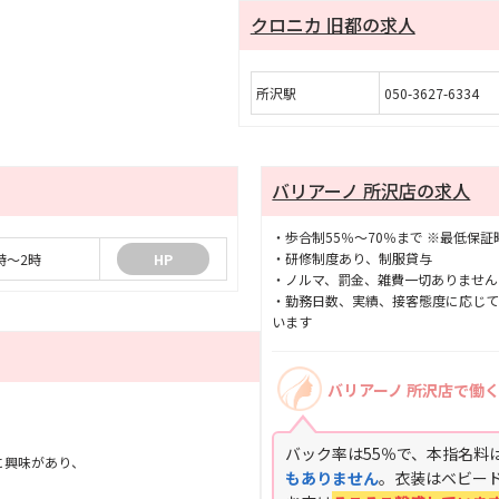
クロニカ 旧都の求人
所沢駅
050-3627-6334
バリアーノ 所沢店の求人
・歩合制55％〜70％まで ※最低保
・研修制度あり、制服貸与
時～2時
HP
・ノルマ、罰金、雑費一切ありません
・勤務日数、実績、接客態度に応じ
います
バリアーノ 所沢店で働
バック率は55％で、本指名料
に興味があり、
もありません
。衣装はベビー