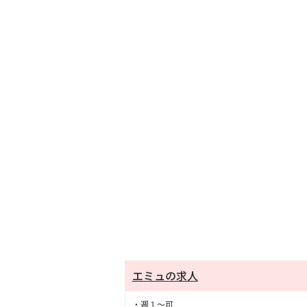
エミュの求人
・週１〜可