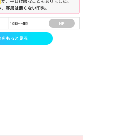
す
が、平日は暇なこともありました。
め、
客層は悪くない
印象。
10時～4時
HP
ミをもっと見る