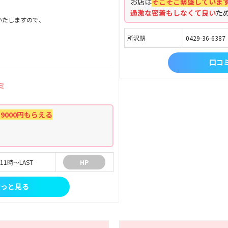
お店は
そこそこ繫盛していま
過激な密着もしなくて良い
た
いたしますので、
所沢駅
0429-36-6387
口コ
ミ
で9000円もらえる
い
11時〜LAST
HP
もっと見る