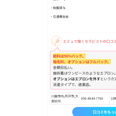
・制服貸与
・交通費支給
エミュで働くセラピストの口コ
給料は50%バック。
指名料、オプションはフルバック。
全額日払い。
施術着はワンピースのようなエプロン
オプションはエプロンを外す
というだ
派遣タイプで、過激店。
川越市内,所沢市,大
090-4944-7760
18
宮区内
口コミをもっ