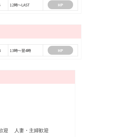
6
12時～LAST
HP
4
13時～翌4時
HP
。
歓迎
人妻・主婦歓迎