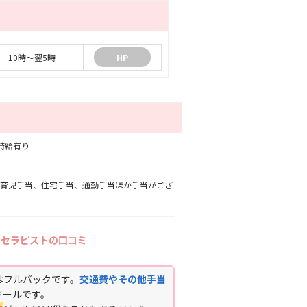
10時～翌5時
HP
証時給有り
て育児手当、住宅手当、通勤手当ほか手当がござ
くセラピストの口コミ
はフルバックです。
交通費やその他手当
ドールです。