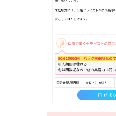
長く続けたい方。
未経験方には、当店セラピストが技術指導
安心してはたらけます。
ゆ庵で働くセラピストの口コ
90分15000円 バック率60%なの
新人期間は稼げる
冬は閑散期なので店の集客力は弱
国分寺駅,所沢駅
042-401-0516
口コミを