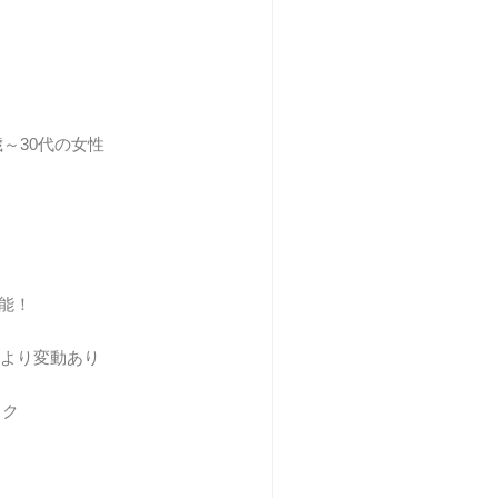
～30代の女性
可能！
により変動あり
ック