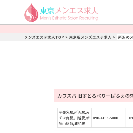
メンズエステ求人TOP
>
東京版メンズエステ求人
>
所沢の
カワスパ 旧すとろべりーぱふぇの
宇都宮駅,所沢駅,み
ずほ台駅,川越駅,新
090-4196-5000
10
狭山駅前,浦和駅