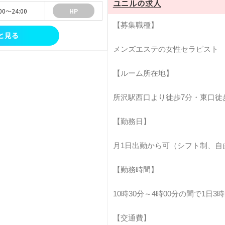
ユニルの求人
:00～24:00
HP
【募集職種】
と見る
メンズエステの女性セラピスト
【ルーム所在地】
所沢駅西口より徒歩7分・東口徒
【勤務日】
月1日出勤から可（シフト制、自
【勤務時間】
10時30分～4時00分の間で1日3
【交通費】